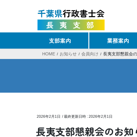
コ
ナ
ン
ビ
テ
ゲ
ン
ー
ツ
シ
支部案内
業務案内
へ
ョ
ス
ン
HOME
お知らせ
会員向け
長夷支部懇親会
キ
に
ッ
移
プ
動
2026年2月1日
/ 最終更新日時 :
2026年2月1日
長夷支部懇親会のお知