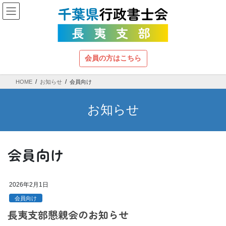
コ
ナ
ン
ビ
テ
ゲ
ン
ー
ツ
シ
へ
ョ
会員の方はこちら
ス
ン
キ
に
HOME
お知らせ
会員向け
ッ
移
プ
動
お知らせ
会員向け
2026年2月1日
会員向け
長夷支部懇親会のお知らせ