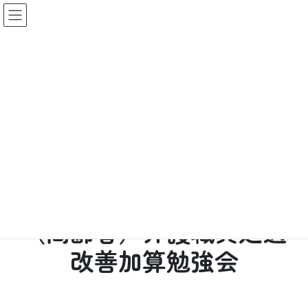
コ
ナ
ン
ビ
テ
ゲ
ン
ー
ツ
シ
へ
ョ
会員の方はこちら
ス
ン
キ
に
HOME
マイページ
支部情報交換
（高齢者）介護職員処遇改善加算勉強会
ッ
移
プ
動
トピック
（高齢者）介護職員処遇
改善加算勉強会