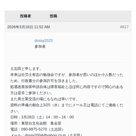
投稿者
投稿
2026年3月16日 11:52 AM
#817
dossy2025
参加者
土志田と申します。
本来は社労士有志の勉強会ですが、参加者が思いのほか小人数だった
ため、行政書士の参加許可を頂きました。
処遇改善加算申請自体は障害福祉とほぼ同じ内容ですので関心のある
方は是非ご参加ください。
また異士業交流の場にもなれば幸いです。
資料の準備の都合上3/25（水）までにメール又は電話にてご連絡くだ
さい。
日時：3月28日（土）14：00～16：00
場所：東部台文化会館 集会室
電話：090-9975-5270（土志田）
メール：dossy2004@yahoo.co.jp（土志田）