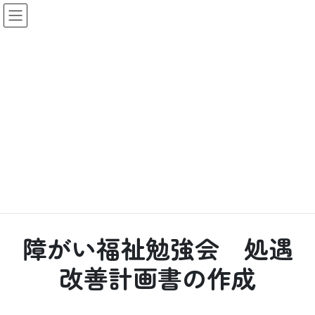
コ
ナ
ン
ビ
テ
ゲ
ン
ー
ツ
シ
へ
ョ
会員の方はこちら
ス
ン
キ
に
HOME
マイページ
支部情報交換
ッ
移
障がい福祉勉強会 処遇改善計画書の作成
プ
動
トピック
障がい福祉勉強会 処遇
改善計画書の作成