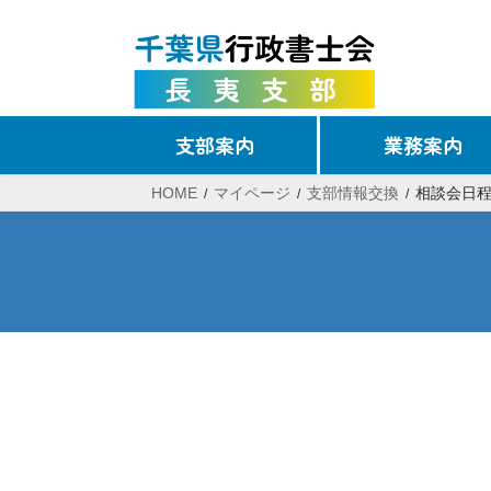
コ
ナ
ン
ビ
テ
ゲ
ン
ー
ツ
シ
支部案内
業務案内
へ
ョ
ス
ン
HOME
マイページ
支部情報交換
相談会日
キ
に
ッ
移
プ
動