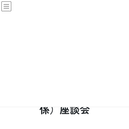
コ
ナ
ン
ビ
テ
ゲ
ン
ー
ツ
シ
へ
ョ
会員の方はこちら
ス
ン
キ
に
HOME
マイページ
支部情報交換
国際（入管・特定技能関係）座談会
ッ
移
プ
動
トピック
国際（入管・特定技能関
係）座談会